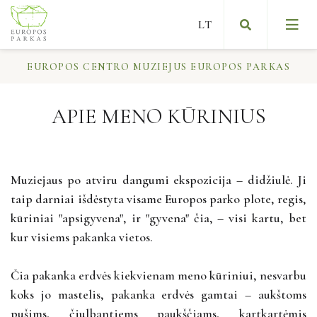
EUROPOS CENTRO MUZIEJUS EUROPOS PARKAS
APIE MENO KŪRINIUS
Gamta ir menas kartu
Meno kūriniai
Muziejaus po atviru dangumi ekspozicija – didžiulė. Ji
taip darniai išdėstyta visame Europos parko plote, regis,
Menas lėtai
kūriniai "apsigyvena", ir "gyvena" čia, – visi kartu, bet
kur visiems pakanka vietos.
Čia pakanka erdvės kiekvienam meno kūriniui, nesvarbu
Muziejaus įkūrėjo žinutė
koks jo mastelis, pakanka erdvės gamtai – aukštoms
pušims, čiulbantiems paukščiams, kartkartėmis