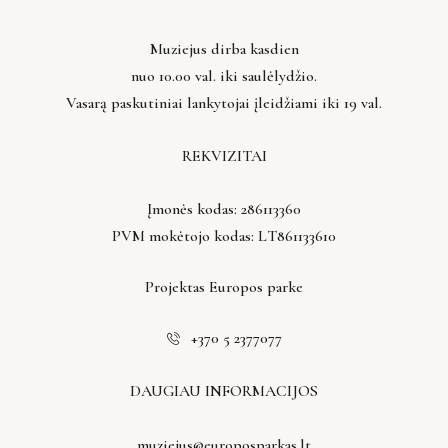
Muziejus dirba kasdien
nuo 10.00 val. iki saulėlydžio.
Vasarą paskutiniai lankytojai įleidžiami iki 19 val.
REKVIZITAI
Įmonės kodas: 286113360
PVM mokėtojo kodas: LT861133610
Projektas Europos parke
+370 5 2377077
DAUGIAU INFORMACIJOS
muziejus@europosparkas.lt