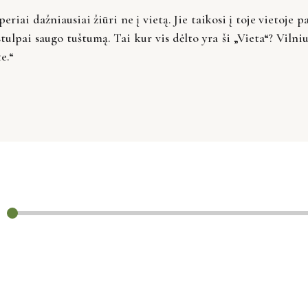
periai dažniausiai žiūri ne į vietą. Jie taikosi į toje vietoje 
stulpai saugo tuštumą. Tai kur vis dėlto yra ši „Vieta“? Viln
e.“