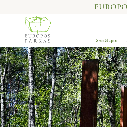
EUROPO
Žemėlapis