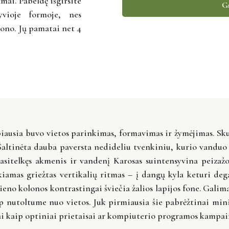
amai. Pabeldę išgirsite
Gr
yvioje formoje, nes
etono. Jų pamatai net 4
iausia buvo vietos parinkimas, formavimas ir žymėjimas. Skulp
 Šaltinėta dauba paversta nedideliu tvenkiniu, kurio vandu
Pasitelkęs akmenis ir vandenį Karosas suintensyvina peiza
kiamas griežtas vertikalių ritmas – į dangų kyla keturi d
ieno kolonos kontrastingai šviečia žalios lapijos fone. Galim
p nutoltume nuo vietos. Juk pirmiausia šie pabrėžtinai minim
ai kaip optiniai prietaisai ar kompiuterio programos kampain