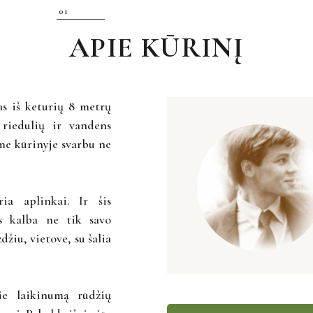
APIE KŪRINĮ
as iš keturių 8 metrų
 riedulių ir vandens
ame kūrinyje svarbu ne
ia aplinkai. Ir šis
s kalba ne tik savo
džiu, vietove, su šalia
ie laikinumą rūdžių