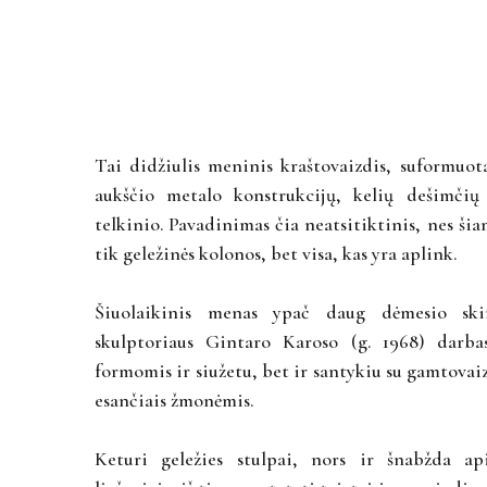
Tai didžiulis meninis kraštovaizdis, suformuot
aukščio metalo konstrukcijų, kelių dešimčių
telkinio. Pavadinimas čia neatsitiktinis, nes ši
tik geležinės kolonos, bet visa, kas yra aplink.
Šiuolaikinis menas ypač daug dėmesio skir
skulptoriaus Gintaro Karoso (g. 1968) darba
formomis ir siužetu, bet ir santykiu su gamtovaiz
esančiais žmonėmis.
Keturi geležies stulpai, nors ir šnabžda ap