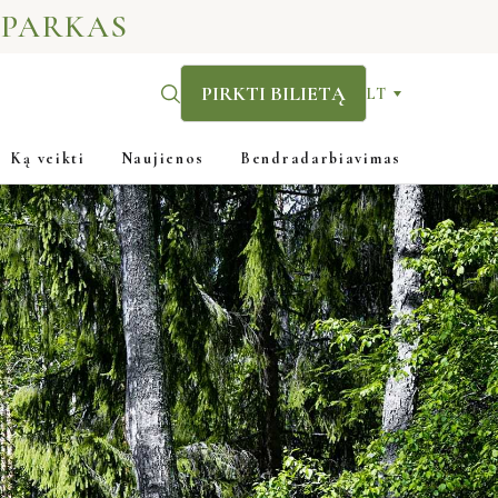
 PARKAS
PIRKTI BILIETĄ
LT
Ką veikti
Naujienos
Bendradarbiavimas