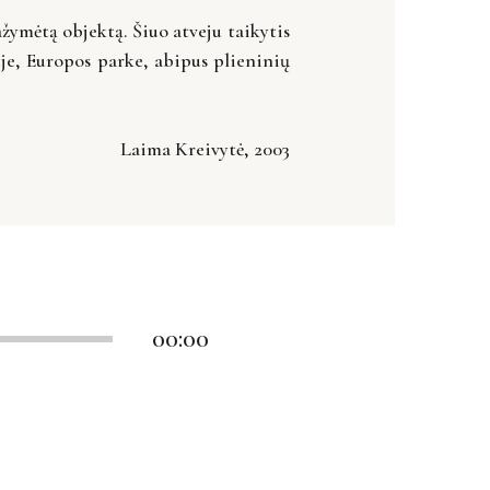
pažymėtą objektą. Šiuo atveju taikytis
iuje, Europos parke, abipus plieninių
Laima Kreivytė, 2003
00:00