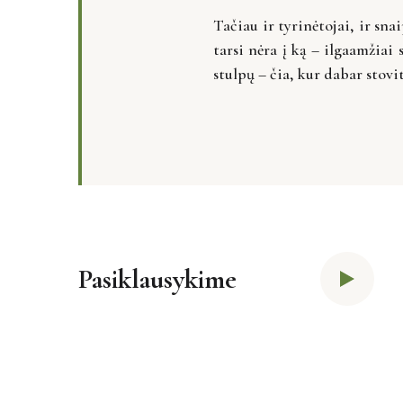
Tačiau ir tyrinėtojai, ir snai
tarsi nėra į ką – ilgaamžiai 
stulpų – čia, kur dabar stovit
Pasiklausykime