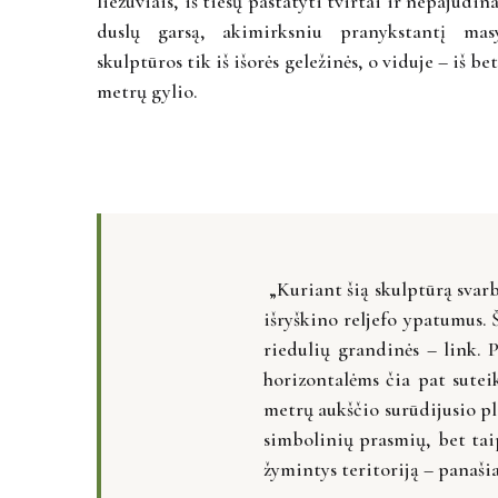
liežuviais, iš tiesų pastatyti tvirtai ir nepajudin
duslų garsą, akimirksniu pranykstantį mas
skulptūros tik iš išorės geležinės, o viduje – iš b
metrų gylio.
„Kuriant šią skulptūrą svarb
išryškino reljefo ypatumus.
riedulių grandinės – link. 
horizontalėms čia pat sutei
metrų aukščio surūdijusio pl
simbolinių prasmių, bet tai
žymintys teritoriją – panaši