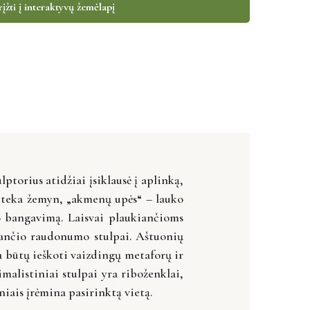
įžti į interaktyvų žemėlapį
torius atidžiai įsiklausė į aplinką,
o teka žemyn, „akmenų upės“ – lauko
žo bangavimą. Laisvai plaukiančioms
egančio raudonumo stulpai. Aštuonių
a būtų ieškoti vaizdingų metaforų ir
alistiniai stulpai yra riboženklai,
iais įrėmina pasirinktą vietą.