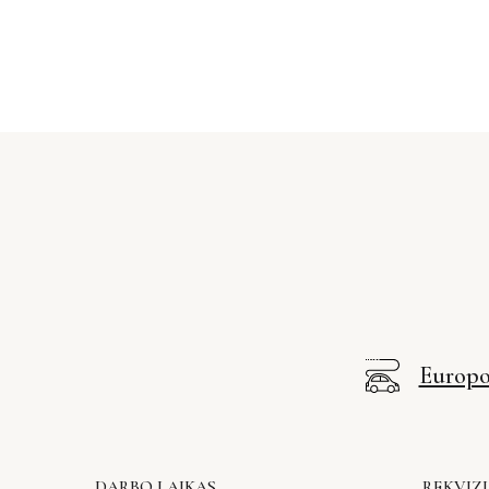
Europos
DARBO LAIKAS
REKVIZI