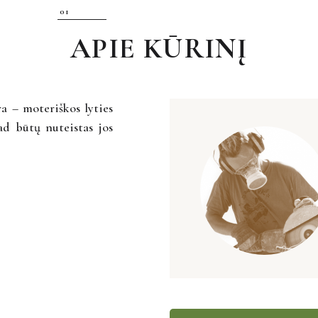
APIE KŪRINĮ
ra – moteriškos lyties
ad būtų nuteistas jos