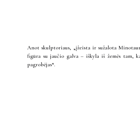
Anot skulptoriaus, „įžeista ir sužalota Minotau
figūra su jaučio galva – iškyla iš žemės tam, k
pagrobėjas“.