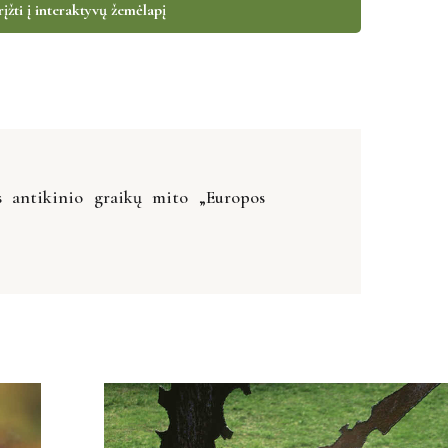
įžti į interaktyvų žemėlapį
s antikinio graikų mito „Europos